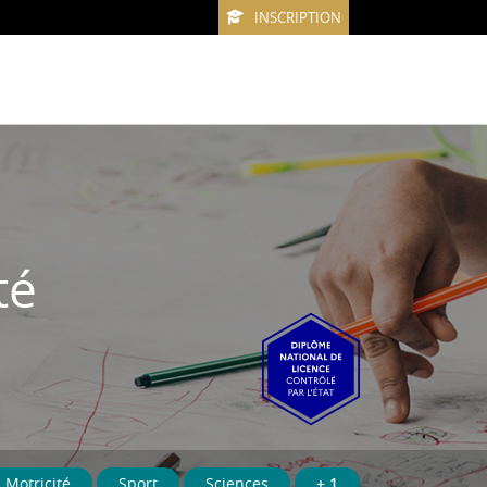
INSCRIPTION
té
Motricité
Sport
Sciences
+ 1