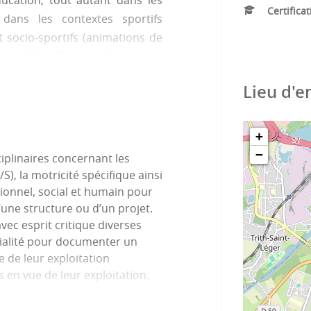
ducation, tout autant dans les
Certifica
 dans les contextes sportifs
t socio-sportifs (animations de
portifs). Ces professionnels
ives visant la pratique de ces
Lieu d'
+
−
ciplinaires concernant les
S), la motricité spécifique ainsi
ionnel, social et humain pour
’une structure ou d’un projet.
avec esprit critique diverses
ialité pour documenter un
e de leur exploitation
 en vue de leur exploitation.
esprit critique.
nalyse d’une situation relative à