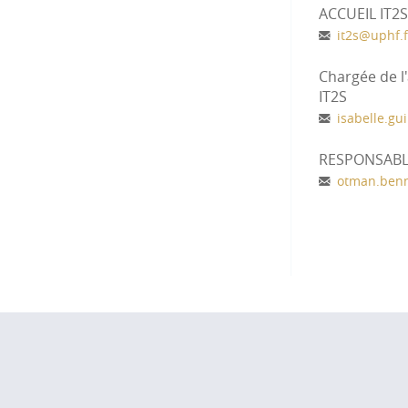
ACCUEIL IT2S
it2s
@
uphf.f
Chargée de l
IT2S
isabelle.gu
RESPONSABL
otman.ben