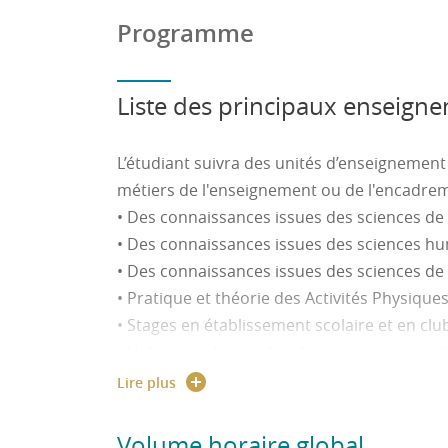
Programme
Liste des principaux enseign
L’étudiant suivra des unités d’enseignement 
métiers de l'enseignement ou de l'encadreme
• Des connaissances issues des sciences de 
• Des connaissances issues des sciences huma
• Des connaissances issues des sciences de l
• Pratique et théorie des Activités Physiques
• Stages en établissement scolaire et en club
• Utilisation des outils informatiques et mu
• Langues étrangères
Lire plus
Volume horaire global