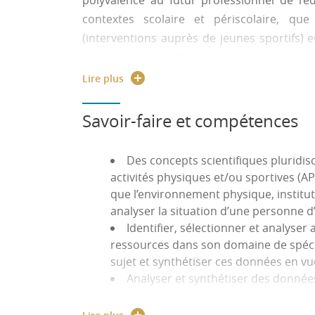
polyvalence au futur professionnel de l’é
contextes scolaire et périscolaire, que
(interventions auprès de jeunes sportifs) e
projets et manifestations de loisirs s
conduisent et animent des actions collect
Lire plus
activités.
Savoir-faire et compétences
Des concepts scientifiques pluridis
activités physiques et/ou sportives (AP/
que l’environnement physique, institut
analyser la situation d’une personne d
Identifier, sélectionner et analyser 
ressources dans son domaine de spéc
sujet et synthétiser ces données en vu
Analyser et synthétiser des données
Développer une argumentation avec 
Utiliser des outils et techniques d’a