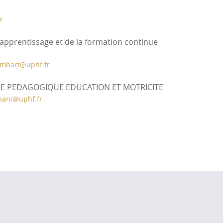
r
'apprentissage et de la formation continue
imbart
@
uphf.fr
E PEDAGOGIQUE EDUCATION ET MOTRICITE
nani
@
uphf.fr