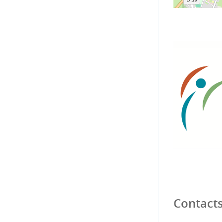
s par les outils adaptés,
ats).
thodologiques et sociales) et
ervention et certifier les
, planification et
transformation d’une situation
iques spécifiques d’un projet
Contact