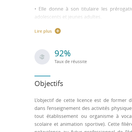
• Elle donne à son titulaire les préroga
adolescents et jeunes adultes.
Rapport public PARCOURSUP
Lire plus
Taux de passage en fonction du type de BAC
92%
- Bac généraux → 65 %
Taux de réussite
- Bac professionnels → 0 %
Objectifs
- Bac technologiques → 29 %
- Titre étranger → 0 %
L’objectif de cette licence est de former
dans l’enseignement des activités physiques
tout établissement ou organisme à voca
scolaire et animation sportive). Cette filiè