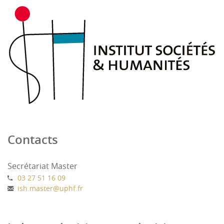
Contacts
Secrétariat Master
03 27 51 16 09
ish.master
@
uphf.fr