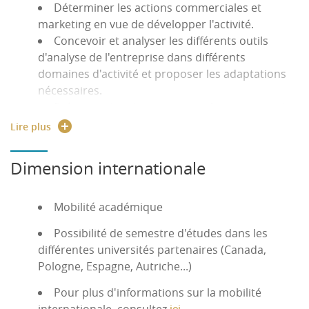
Déterminer les actions commerciales et
marketing en vue de développer l'activité.
Concevoir et analyser les différents outils
d'analyse de l'entreprise dans différents
domaines d'activité et proposer les adaptations
nécessaires.
Préparer et mettre en oeuvre le processus de
création d'une entreprise
Lire plus
Préparer et mettre en oeuvre le processus de
reprise d'une entreprise
Dimension internationale
Gérer les risques financiers et économiques
inhérents aux processus de création, de reprise
ou de développement de l'entreprise
Mobilité académique
Savoir conduire le changement
Possibilité de semestre d'études dans les
Développer la motivation de ses
différentes universités partenaires (Canada,
collaborateurs
Pologne, Espagne, Autriche...)
Manager les équipes
Synthétiser les informations transmises par
Pour plus d'informations sur la mobilité
les collaborateurs et les analyser.