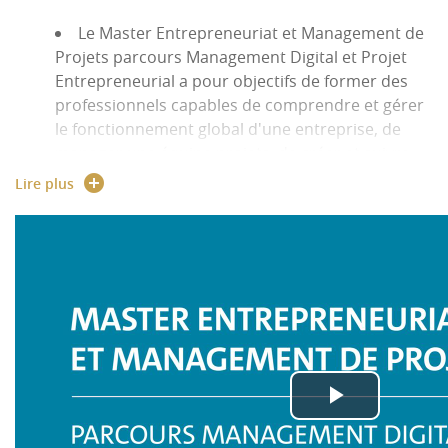
Le Master Entrepreneuriat et Management de
Projets parcours Management Digital et Projet
Entrepreneurial a pour objectifs de former des
professionnels capables de comprendre et gérer
le fonctionnement global d'une entreprise, de
manager une équipe projets, de créer et suivre
un cahier des charges, de contribuer au
Lire plus
développement digital de l'entreprise, de
développer une veille stratégique, d'entreprendre
et innover, de réaliser un business plan. Le
Master permet d'acquérir des connaissances en
entrepreneuriat, gestion de projets, management
d'équipe, Management digital et gestion
financière.
Certains cours dispensés en anglais lui
permettront d'acquérir un niveau d'anglais
correspondant aux attendus des entreprises