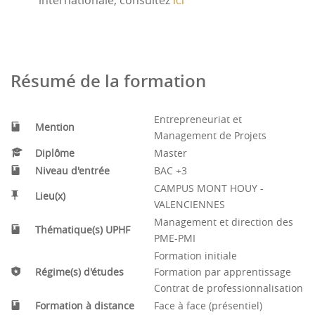
internationale, consultez
ici
Déléguer des pouvoir à ses collaborateurs,
accompagner et contrôler
Négocier en permanence à l'intérieur et
l'extérieur de l'entreprise
Résumé de la formation
Gérer les conflits et le stress
Prévoir, gérer et accompagner les projets
transversaux.
Entrepreneuriat et
Mention
Participer à la transformation numérique,
Management de Projets
Mettre en place le web marketing.
Diplôme
Master
Niveau d'entrée
BAC +3
CAMPUS MONT HOUY -
Lieu(x)
VALENCIENNES
Management et direction des
Thématique(s) UPHF
PME-PMI
Formation initiale
Régime(s) d'études
Formation par apprentissage
Contrat de professionnalisation
Formation à distance
Face à face (présentiel)