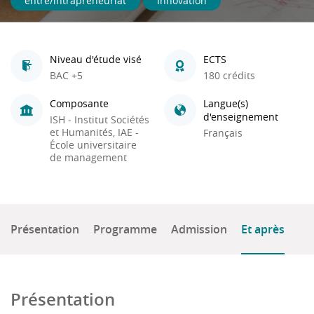
entre/intrapreneuriat
Innovation
Niveau d'étude visé
ECTS
BAC +5
180 crédits
Composante
Langue(s)
d'enseignement
ISH - Institut Sociétés
et Humanités, IAE -
Français
École universitaire
de management
Présentation
Programme
Admission
Et après
Présentation