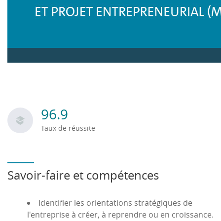
internationales
Les étudiants porteurs de projets dans le
sport pourront suivre une option sport business
dans le Master Management Digital et Projet
Entrepreneurial.
Possibilité VAPP - VAE,
Possibilité de valider un ou des blocs de
compétences ou équivalences en accord avec les
96.9
enseignants.
Taux de réussite
Savoir-faire et compétences
Identifier les orientations stratégiques de
l'entreprise à créer, à reprendre ou en croissance.