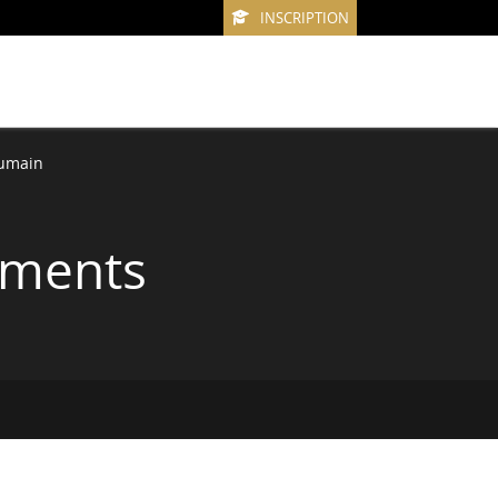
INSCRIPTION
umain
ements