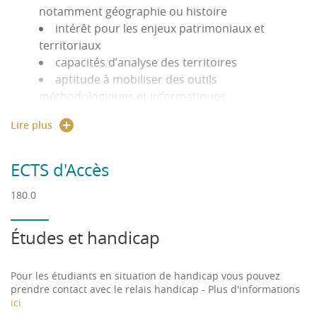
notamment
géographie ou histoire
Économie Solidaire (DLES) |
Tiers-Lieux et
intérêt pour les
enjeux patrimoniaux et
Dynamiques Territoriales (TLDT)
territoriaux
capacités d’
analyse des territoires
Les candidatures se font via la plateforme de
aptitude à mobiliser des
outils
l’université :
eCandidat – UPHF
méthodologiques et informatiques
.
1. S'inscrire administrativement :
Parcours ETS (Master 1)
Lire plus
Après acceptation, l’inscription administrative est
formation en
histoire ou géographie
, ou
réalisée auprès des services de l’université :
discipline proche
ECTS d'Accès
https://inscription.uphf.fr
bonnes capacités de
lecture, rédaction et
180.0
analyse
2. S'inscrire pédagogiquement :
aptitude à
analyser, synthétiser et argumenter
intérêt pour la
recherche en sciences
Études et handicap
Pour tous, auprès du secrétariat pédagogique
humaines
.
Parcours MEET (Master 2)
Pour les étudiants en situation de handicap vous pouvez
prendre contact avec le relais handicap - Plus d'informations
bases en
mathématiques et statistiques
ici