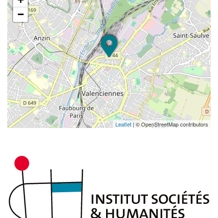
−
Leaflet
| © OpenStreetMap contributors