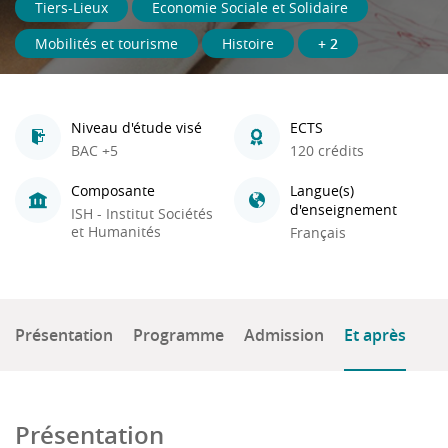
Tiers-Lieux
Economie Sociale et Solidaire
Mobilités et tourisme
Histoire
+ 2
Niveau d'étude visé
ECTS
BAC +5
120 crédits
Composante
Langue(s)
d'enseignement
ISH - Institut Sociétés
et Humanités
Français
Présentation
Programme
Admission
Et après
Présentation