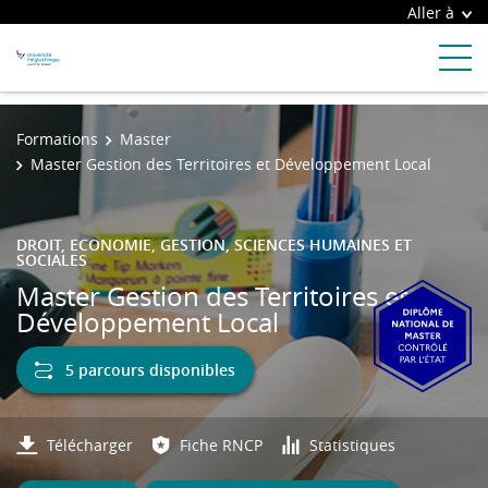
Aller à
Formations
Master
Master Gestion des Territoires et Développement Local
DROIT, ECONOMIE, GESTION, SCIENCES HUMAINES ET
SOCIALES
Master Gestion des Territoires et
Développement Local
5 parcours disponibles
Télécharger
Fiche RNCP
Statistiques