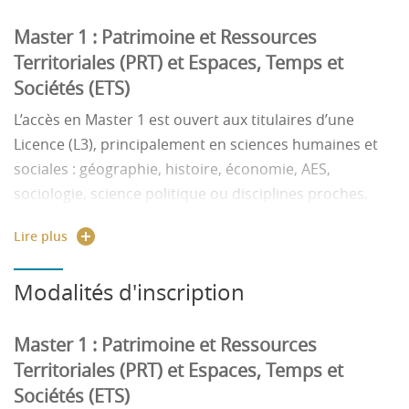
Master 1 : Patrimoine et Ressources
Territoriales (PRT) et
Espaces, Temps et
Sociétés (ETS)
L’accès en Master 1 est ouvert aux titulaires d’une
Licence (L3)
, principalement en
sciences humaines et
sociales
: géographie, histoire, économie, AES,
sociologie, science politique ou disciplines proches.
Les candidatures sont examinées sur la base :
Lire plus
des
résultats académiques
,
Modalités d'inscription
de la
cohérence du parcours
,
du
projet de formation
.
Master 1 : Patrimoine et Ressources
Master 2 :
Mobilités, Environnement et
Territoriales (PRT) et
Espaces, Temps et
Tourisme (MEET) |
Développement Local et
Sociétés (ETS)