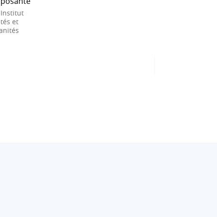
posante
 Institut
tés et
nités