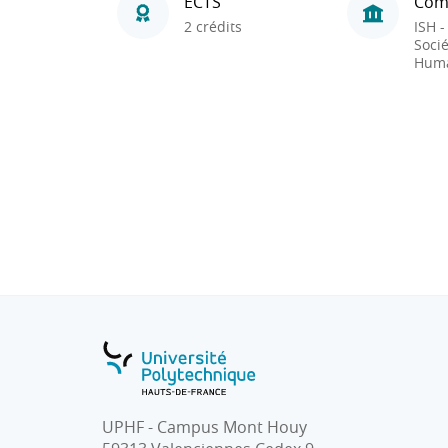
ECTS
Com
2 crédits
ISH -
Socié
Huma
UPHF - Campus Mont Houy