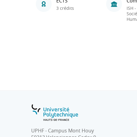
ECTS
Com
3 crédits
ISH -
Socié
Huma
UPHF - Campus Mont Houy