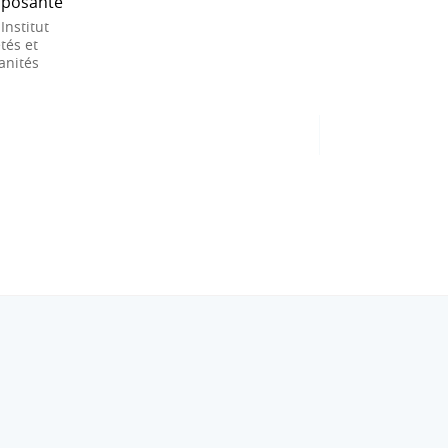
posante
 Institut
tés et
nités