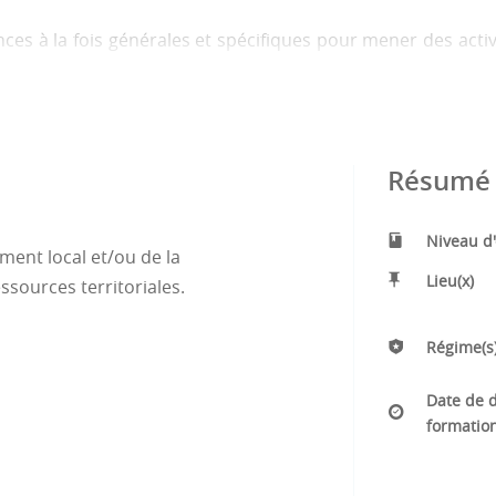
s à la fois générales et spécifiques pour mener des activi
s territoriales.
u sens large, depuis des patrimoines naturels et en
ne immatériel.
Résumé 
Niveau d
nt local et/ou de la
Lieu(x)
ssources territoriales.
Régime(s)
Date de d
formatio