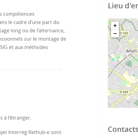
Lieu d'
des compétences
ans le cadre d’une part du
+
tage long ou de l’alternance,
−
ssionnels sur le montage de
x SIG et aux méthodes
tinguent par la bivalence de
ue géographes, ils/elles sont en
 la valorisation des territoires
s à l’étranger.
Contact
rojet Interreg Rethub-e sont