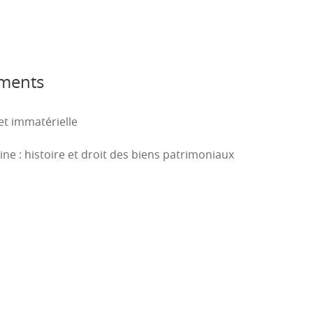
al et d’un bon rayonnement auprès des entreprises publique
ements
du consortium EUROTELL associant l’UPHF à JUNIA ; et dans ce
environnementaux).
et immatérielle
ne : histoire et droit des biens patrimoniaux