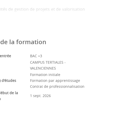
tés de gestion de projets et de valorisation
vironnementaux jusqu’aux éléments bâtis
de la formation
'entrée
BAC +3
CAMPUS TERTIALES -
VALENCIENNES
Formation initiale
 d'études
Formation par apprentissage
Contrat de professionnalisation
ébut de la
1 sept. 2026
n