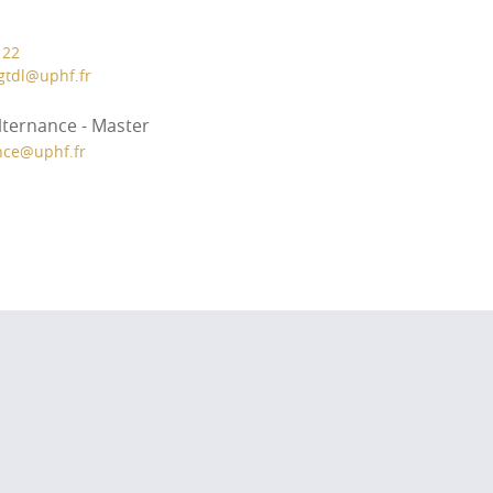
 22
gtdl
@
uphf.fr
alternance - Master
nce
@
uphf.fr