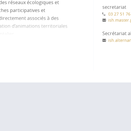
des réseaux écologiques et
secretariat
hes participatives et
03 27 51 76
 directement associés à des
ish.master.
sation d’animations territoriales
Secrétariat 
talier.
ish.alterna