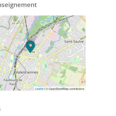
enseignement
Leaflet
| © OpenStreetMap contributors
s