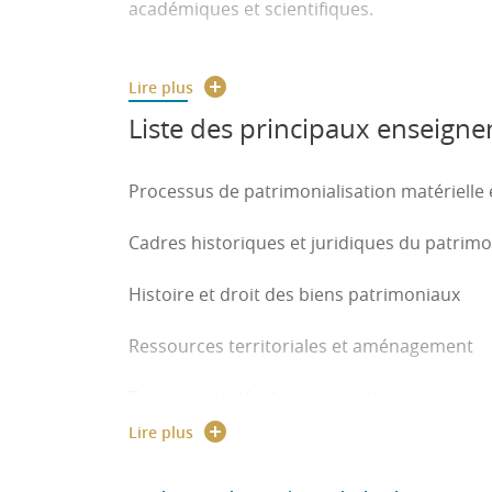
académiques et scientifiques.
Le master bénéficie d’un bon ancrage région
Lire plus
les M1 et les M2 en stage.
Liste des principaux enseign
Le master est par ailleurs partie prenante 
et les stages au projet Phytoscan (enjeux 
Processus de patrimonialisation matérielle 
Cadres historiques et juridiques du patrimoi
Histoire et droit des biens patrimoniaux
Ressources territoriales et aménagement
Tourisme et développement local
Lire plus
Méthodologie de la recherche