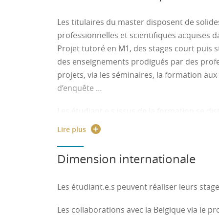
Les titulaires du master disposent de soli
professionnelles et scientifiques acquises d
Projet tutoré en M1, des stages court puis s
des enseignements prodigués par des profe
projets, via les séminaires, la formation au
d’enquête …
Les étudiant.e.s issus de la formation se dis
leur formation. Tout autant historien.ne.s q
Lire plus
capacité d’approcher les questions propres à
et des patrimoines dans leur complétude.
Dimension internationale
Les étudiant.e.s peuvent réaliser leurs stage
Les collaborations avec la Belgique via le p