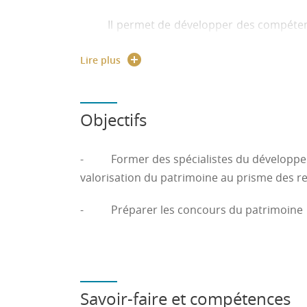
Il permet de développer des compétence
propres au patrimoine et aux ressource
Lire plus
Le terme de patrimoine s’entend a
remarquables et éléments du patrimoi
Objectifs
- Former des spécialistes du développeme
valorisation du patrimoine au prisme des re
- Préparer les concours du patrimoine
Savoir-faire et compétences