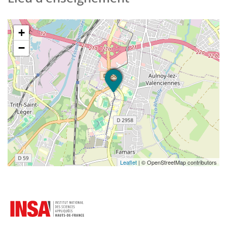
+
−
Leaflet
| © OpenStreetMap contributors