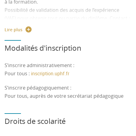
à la formation.
Possibilité de validation des acquis de l’expérience
(VAE) pour obtenir tout ou partie du diplôme. Contact :
formation.continue
@
insa-hdf.fr
Lire plus
Pour les étudiants internationaux hors UE :
Modalités d'inscription
pastel.diplomatie.gouv.fr
S’inscrire administrativement :
Pour tous :
inscription.uphf.fr
S’inscrire pédagogiquement :
Pour tous, auprès de votre secrétariat pédagogique
Droits de scolarité