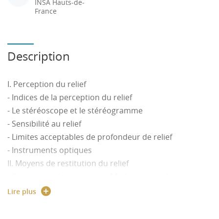
INSA Hauts-de-
France
Description
I. Perception du relief
- Indices de la perception du relief
- Le stéréoscope et le stéréogramme
- Sensibilité au relief
- Limites acceptables de profondeur de relief
- Instruments optiques
II. Moyens de restitution du relief
- Conditions d’observation - Méthodes de séparation
des images - Images en relief réel (holographie)
Lire plus
III. Restitution de relief exact
- Géométrie de l’image en relief - Effets des conditions