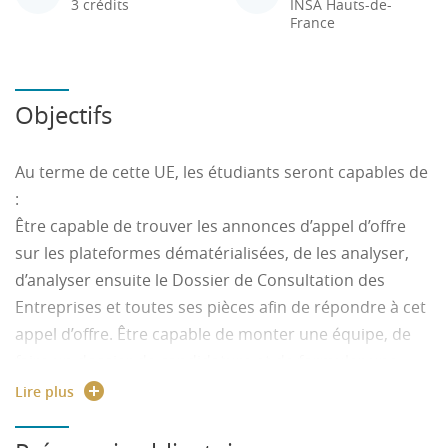
3 crédits
INSA Hauts-de-
France
Objectifs
Au terme de cette UE, les étudiants seront capables de
:
Être capable de trouver les annonces d’appel d’offre
sur les plateformes dématérialisées, de les analyser,
d’analyser ensuite le Dossier de Consultation des
Entreprises et toutes ses pièces afin de répondre à cet
appel d’offre. Être capable de monter une équipe, de
faire un dossier de candidature et de formuler une
offre.
Lire plus
Enseigner les bases de la conception et de la
réalisation de l’animation de personnages.