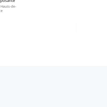
posante
 Hauts-de-
ce