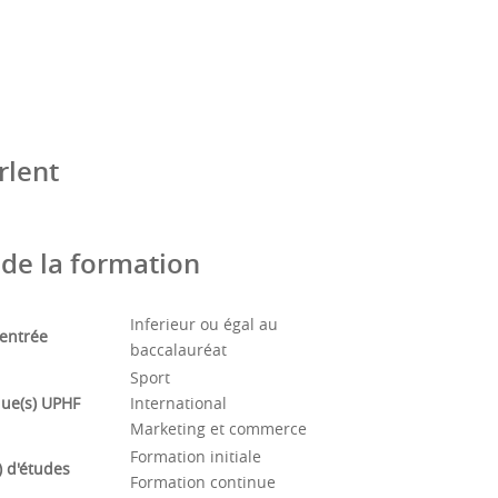
rlent
 de la formation sous la forme :
de la formation
Inferieur ou égal au
'entrée
baccalauréat
Sport
ue(s) UPHF
International
Marketing et commerce
Formation initiale
 d'études
Formation continue