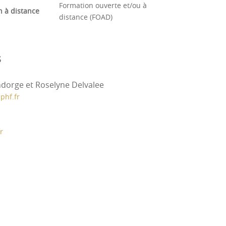
Formation ouverte et/ou à
n à distance
distance (FOAD)
s
dorge et Roselyne Delvalee
institut-transversalites-sports-sante
phf.fr
r
eprise-detudes