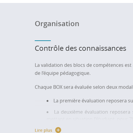
BC5 : Développer son projet person
œuvre des stratégies (gestion d’image, 
Organisation
BC6 : Diversifier son projet : appr
découvrir d’autres environnements (r
durable, ...)
Contrôle des connaissances
Pour plus d'informations sur les contenus, 
télécharger en haut de la page de formation
La validation des blocs de compétences est 
de l’équipe pédagogique.
Chaque BOX sera évaluée selon deux modali
La première évaluation reposera su
La deuxième évaluation reposera 
mettant en situation l’étudiant, pour 7
Lire plus
Enfin, chaque étape validée donnera lieu à