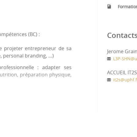
échanges de pratiques
Formatio
 sportive selon le rythme du sportif de haut niveau
 sport de haut niveau et de la performance
que de travail (enseignement à distance) :
Contact
ompétences (BC) :
3p-shn
se projeter entrepreneur de sa
Jerome Grain
e, personal branding, …)
.fr/formation/choisir-sa-formation/composantes-formation/it2s-
L3P-SHN
@
u
ofessionnelle : adapter ses
ACCUEIL IT2S
ation/sport-haut-niveau-luniversite
trition, préparation physique,
it2s
@
uphf.f
//www.uphf.fr/formation/formation-professionnelle-alternance/r
ment international : gérer son
érique (anglais, community
e 3P-SHN :
collectif/
t responsable : appréhender les
sportive (sport et handicaps,
dey_adaptabilitemp4/