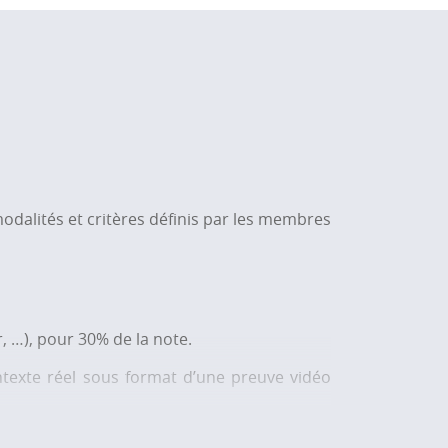
odalités et critères définis par les membres
, …), pour 3
0%
de la note.
texte réel sous format d’une preuve vidéo
alimenteront le portfolio de compétences de