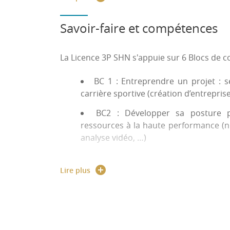
Pédagogies actives basées sur les 
Évaluation sur les lieux de pratique
Savoir-faire et compétences
+ de 70% d’intervenants experts du
Lieu(x) de la formation : Environnement numéri
La Licence 3P SHN s'appuie sur 6 Blocs de c
Site web de la formation :
https://uphf.fr/u/l
BC 1 : Entreprendre un projet : 
carrière sportive (création d’entrepris
Site web de la composante :
https://www.uphf
BC2 : Développer sa posture pr
https://www.uphf.fr/formation/choisir-sa-form
ressources à la haute performance (nu
analyse vidéo, …)
Site web de l'UPHF/reprise d'études :
https:
BC3 : Interagir dans un environne
image dans un environnement num
Lire plus
Témoignages d'Etudiants de Licenc
manager, media training, …)
https://pod.uphf.fr/video/7622-losc-la-force-du-
BC4 : Développer un agir éthique e
enjeux contemporains de sa pratique 
https://pod.uphf.fr/video/7623-alexandra_go
éthique, inclusion et sport, RSO,…)