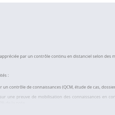
nel : se connaître et mettre en
réflexivité, …)
ofondir un champ d’expertise et
éseaux sociaux, environnement
les maquettes sont à
.
appréciée par un contrôle continu en distanciel selon des m
tés :
r un contrôle de connaissances (QCM, étude de cas, dossier
sur une preuve de mobilisation des connaissances en con
0%
de la note.
 l’obtention d’Open Badges (certification numérique) qui 