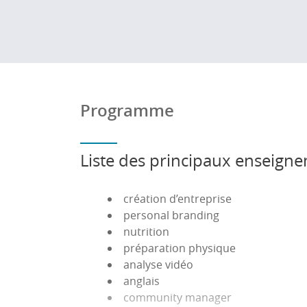
l’étudiant. Il pourra ainsi témoigner de sa
Programme
Liste des principaux enseign
création d’entreprise
personal branding
nutrition
préparation physique
analyse vidéo
anglais
community manager