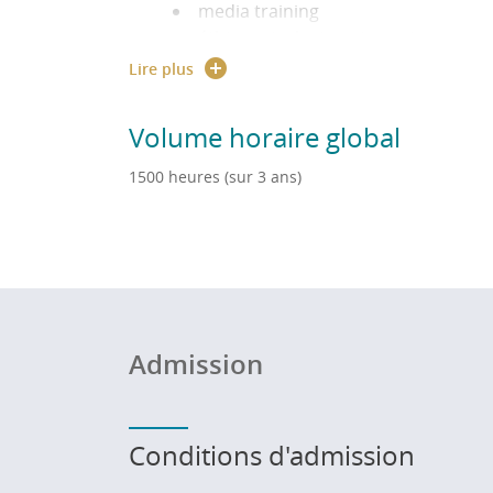
media training
éthique, inclusion et sport
gestion d’image
Lire plus
réflexivité
réseaux sociaux
Volume horaire global
environnement durable
1500 heures (sur 3 ans)
Admission
Conditions d'admission