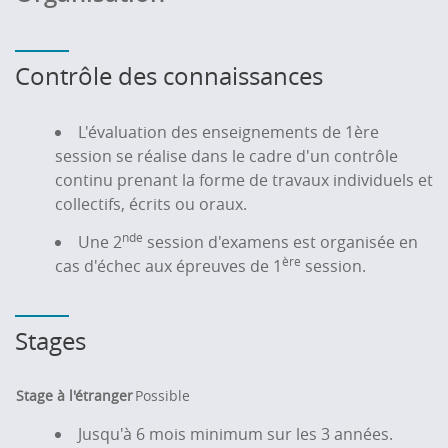
d'une entreprise.
Produire les compétences du parcours CCA (cf
ci-dessus) en français et en anglais
Contrôle des connaissances
S'adapter à des cultures et pratique
managériales diverses
Développer un projet professionnel et ou
L'évaluation des enseignements de 1ère
d'études dans le cadre d'une mobilité
session se réalise dans le cadre d'un contrôle
internationale ou dans des entreprises travaillant
continu prenant la forme de travaux individuels et
à l'international
collectifs, écrits ou oraux.
Savoir utiliser uniquement l'anglais pour
nde
Une 2
session d'examens est organisée en
s'exprimer
ère
cas d'échec aux épreuves de 1
session.
Utiliser la langue anglaise de façon efficace et
souple dans sa vie sociale, professionnelle ou
académique.
Stages
S'exprimer sur des sujets complexes de façon
claire et bien structurée et manifester son
contrôle des outils d'organisation, d'articulation
Stage à l'étranger
Possible
et de cohésion de discours
Jusqu'à 6 mois minimum sur les 3 années.
Etre capable de comprendre la culture du