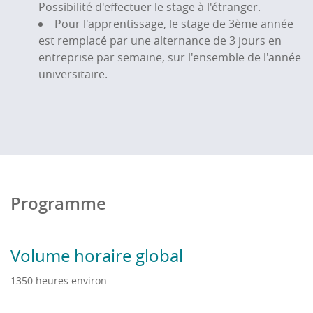
Possibilité d'effectuer le stage à l'étranger.
monde de l'entreprise, être capable
Pour l'apprentissage, le stage de 3ème année
d'appréhender la réalité culturelle et sociétale des
est remplacé par une alternance de 3 jours en
pays anglophones.
entreprise par semaine, sur l'ensemble de l'année
Savoir s'adapter à différentes cultures et
universitaire.
différentes pratiques managériales
Programme
Volume horaire global
1350 heures environ