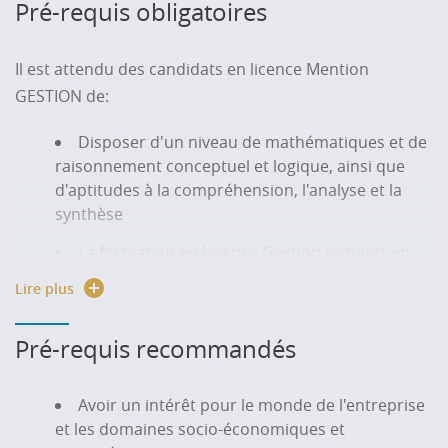
Pré-requis obligatoires
Il est attendu des candidats en licence Mention
GESTION de:
Disposer d'un niveau de mathématiques et de
raisonnement conceptuel et logique, ainsi que
d'aptitudes à la compréhension, l'analyse et la
synthèse
La formation en Licence Gestion requiert en
effet des capacités d'abstraction, de description
Lire plus
et d'analyse, de raisonnement logique et de
déduction.
Pré-requis recommandés
Savoir mobiliser des compétences
d'expression écrite et orale en français et en
Avoir un intérêt pour le monde de l'entreprise
anglais afin de pouvoir argumenter un
et les domaines socio-économiques et
raisonnement