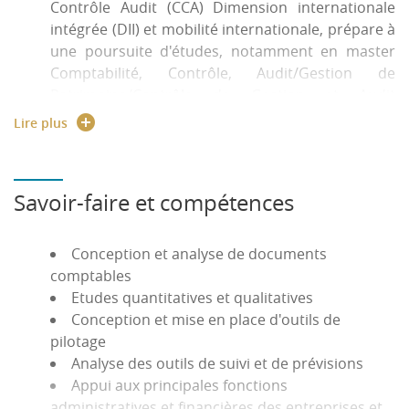
Contrôle Audit (CCA) Dimension internationale
intégrée (DII) et mobilité internationale, prépare à
une poursuite d'études, notamment en master
Comptabilité, Contrôle, Audit/Gestion de
Patrimoine/Contrôle de Gestion et Audit
Organisationnel.
Lire plus
Les quatre premiers semestres forment aux
fondamentaux du management communs aux
deux parcours de la licence (Management des
Savoir-faire et compétences
Organisations et Comptabilité, Contrôle, Audit) et
permettent à l'étudiant de choisir
Conception et analyse de documents
progressivement son parcours d"études. La
comptables
spécialisation en CCA est effective en troisième
Etudes quantitatives et qualitatives
année. Dès le semestre 2, la pratique d'une
Conception et mise en place d'outils de
communication en anglais est introduite dans
pilotage
certains enseignements. Les étudiants effectuent
Analyse des outils de suivi et de prévisions
à l'étranger un stage et/ou un semestre d'études
Appui aux principales fonctions
à l'étranger au cours de la Licence.
administratives et financières des entreprises et