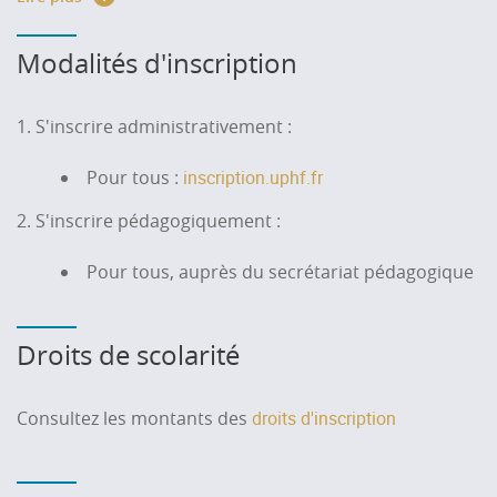
domaine.
Recrutement
: admissibilité sur dossier de
Modalités d'inscription
candidature + Score IAE Message (obligatoire) ,
entretien pour les candidats admissibles
1. S'inscrire administrativement :
Candidater :
candidature.uphf.fr
Pour tous :
inscription.uphf.fr
Inscription au Score IAE Message
: score.iae-
message.fr
2. S'inscrire pédagogiquement :
Entretien individuel des candidats admissibles
Pour tous, auprès du secrétariat pédagogique
Droits de scolarité
Consultez les montants des
droits d'inscription