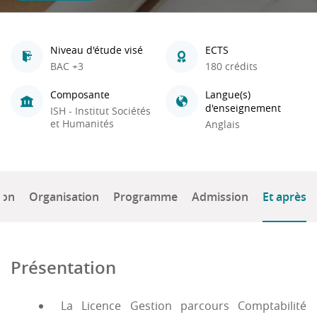
Niveau d'étude visé
ECTS
BAC +3
180 crédits
Composante
Langue(s)
d'enseignement
ISH - Institut Sociétés
et Humanités
Anglais
ion
Organisation
Programme
Admission
Et après
Présentation
La Licence Gestion parcours Comptabilité