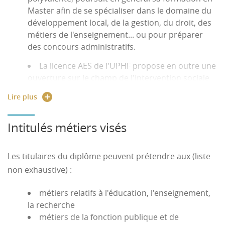
organiser son travail : cet attendu marque
Master afin de se spécialiser dans le domaine du
l'importance, pour la filière AES, de la capacité du
développement local, de la gestion, du droit, des
candidat à travailler de façon autonome. Comme
métiers de l'enseignement... ou pour préparer
beaucoup de filières universitaires, la formation
des concours administratifs.
en licence d'AES laisse une place substantielle à
La licence AES de l'UPHF propose en outre une
l'organisation et au travail personnels.
ouverture sur le champ de l'intervention sociale
L'encadrement est souple ; seule une partie
(licence professionnelle Interventions sociales,
limitée des enseignements est obligatoire et
Lire plus
Master Gestion des Territoires et Développement
donne lieu à des rendus obligatoires de travaux
Local parcours Développement Local et Economie
(les travaux dirigés).
Intitulés métiers visés
Solidaire).
Etre intéressé par les questions sociétales et
être ouvert au monde : cet attendu marque
Les titulaires du diplôme peuvent prétendre aux (liste
l'importance, pour la filière AES, que le candidat
non exhaustive) :
ait un niveau minimum de curiosité pour la
société et le monde qui l'entoure. La formation en
métiers relatifs à l'éducation, l'enseignement,
Licence AES ne peut en effet être déconnectée
la recherche
des réalités sociales et culturelles. En outre, cette
métiers de la fonction publique et de
formation s'inscrit nécessairement dans un