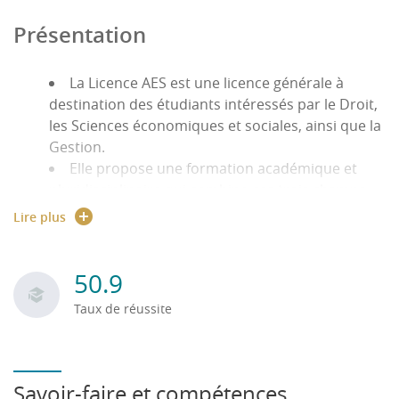
Présentation
La Licence AES est une licence générale à
destination des étudiants intéressés par le Droit,
les Sciences économiques et sociales, ainsi que la
Gestion.
Elle propose une formation académique et
pluridisciplinaire qui combine ces trois champs
de connaissances, ainsi que des enseignements
Lire plus
pratiques (anglais, méthodes quantitatives,
informatique...).
Elle donne aussi des bases pour se préparer
50.9
aux concours administratifs. Elle prévoit deux
Taux de réussite
stages obligatoires d'au moins 4 semaines (en L2
et L3).
Possibilité VAP - VAE,
Possibilité de valider un ou des blocs de
Savoir-faire et compétences