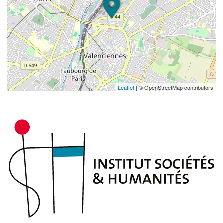
critique diverses ressources dans son domaine
de spécialité pour documenter un sujet.
Analyser et synthétiser des données en vue de
leur exploitation.
Développer une argumentation avec esprit
critique.
Se servir aisément des différents registres
Leaflet
| © OpenStreetMap contributors
d'expression écrite et orale de la langue française.
Communiquer par oral et par écrit, de façon
claire et non-ambiguë, dans au moins une langue
étrangère (anglais).
Identifier et situer les champs professionnels
potentiellement en relation avec les acquis de la
mention, ainsi que les parcours possibles pour y
accéder.
Caractériser et valoriser son identité, ses
compétences et son projet professionnel en
fonction d'un contexte.