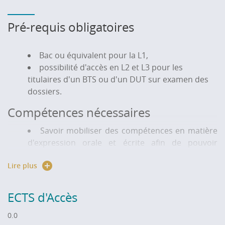
Pré-requis obligatoires
Bac ou équivalent pour la L1,
possibilité d'accès en L2 et L3 pour les
titulaires d'un BTS ou d'un DUT sur examen des
dossiers.
Compétences nécessaires
Savoir mobiliser des compétences en matière
d'expression orale et écrite afin de pouvoir
argumenter un raisonnement : cet attendu
Lire plus
marque l'importance, pour la filière AES, de la
maîtrise de la langue française, écrite et orale, par
le candidat, qui doit posséder les fondamentaux
ECTS d'Accès
de la langue : orthographe, grammaire, syntaxe et
vocabulaire. La langue française doit en outre
0.0