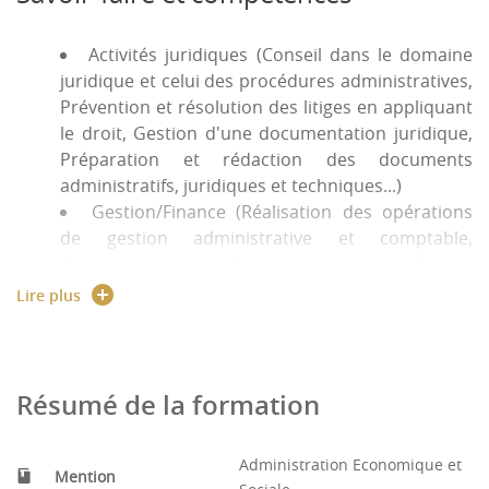
compétences ou équivalences en accord avec les
enseignants.
Activités juridiques (Conseil dans le domaine
Rapport public PARCOURSUP
juridique et celui des procédures administratives,
Prévention et résolution des litiges en appliquant
Taux de passage en fonction du baccalauréat :
le droit, Gestion d'une documentation juridique,
Préparation et rédaction des documents
bacs généraux : 22 %
administratifs, juridiques et techniques...)
bacs professionnels : 0 %
Gestion/Finance (Réalisation des opérations
bacs technologiques : 0 %
de gestion administrative et comptable,
titre étranger : 20 %
Conception des outils de suivi de l'activité de la
structure, Préparation et rédaction des
Lire plus
documents budgétaires et comptables,
Assistance de la direction, des élus ou usagers et
conseil dans le domaine d'intervention
considéré...)
Résumé de la formation
Exercice de fonctions administratives (gestion
du personnel, organisation du travail),
Administration Economique et
comptables et commerciales (suivi des relations
Mention