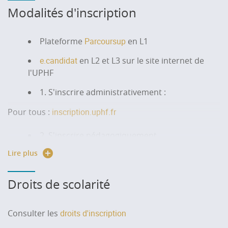
Modalités d'inscription
Plateforme
Parcoursup
en L1
e.candidat
en L2 et L3 sur le site internet de
l'UPHF
1. S'inscrire administrativement :
Pour tous :
inscription.uphf.fr
2. S'inscrire pédagogiquement
Lire plus
Pour tous, auprès du secrétariat pédagogique
Droits de scolarité
Consulter les
droits d'inscription