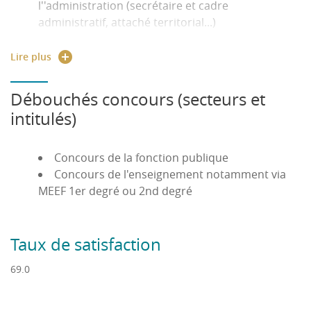
l''administration (secrétaire et cadre
contexte européen et global qui implique, au
administratif, attaché territorial...)
cours du cursus, d'étudier d'autres systèmes que
métiers de l'action sociale, de la banque, de
le système national. Une telle approche dans un
l'immobilier, du commerce, de la distribution, de
Lire plus
contexte global requiert de maîtriser au minimum
l'assurance, des ressources humaines...
une langue étrangère, en particulier l'anglais.
Débouchés concours (secteurs et
intitulés)
Concours de la fonction publique
Concours de l'enseignement notamment via
MEEF 1er degré ou 2nd degré
Taux de satisfaction
69.0