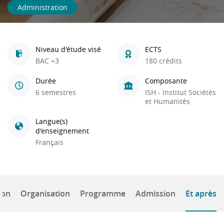
Administration
Niveau d'étude visé
ECTS
BAC +3
180 crédits
Durée
Composante
6 semestres
ISH - Institut Sociétés
et Humanités
Langue(s)
d'enseignement
Français
ion
Organisation
Programme
Admission
Et après