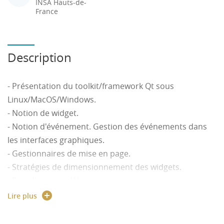
INSA Hauts-de-
France
Description
- Présentation du toolkit/framework Qt sous
Linux/MacOS/Windows.
- Notion de widget.
- Notion d'événement. Gestion des événements dans
les interfaces graphiques.
- Gestionnaires de mise en page.
- Stratégies de dimensionnement des widgets.
- Paradigme modèle-vue.
- Interactions par drag and drop.
Lire plus
- Programmation multithreads.
- Internationalisation et déploiement des programmes