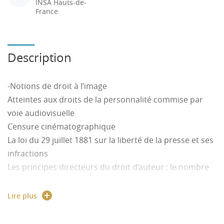
INSA Hauts-de-
France
Description
-Notions de droit à l’image
Atteintes aux droits de la personnalité commise par
voie audiovisuelle
Censure cinématographique
La loi du 29 juillet 1881 sur la liberté de la presse et ses
infractions
Les principes directeurs du droit d’auteur : le nombre
des auteurs ; le droit moral et le droit patrimonial ; la
contrefaçon ; les droits voisins
Lire plus
Les sociétés civiles de perception et de répartition des
droits