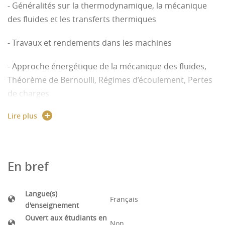
- Généralités sur la thermodynamique, la mécanique
des fluides et les transferts thermiques
- Travaux et rendements dans les machines
- Approche énergétique de la mécanique des fluides,
Théorème de Bernoulli, Régimes d’écoulement, Pertes
de charges
Lire plus
- Analogie électrique en transferts thermiques pour
des problèmes simples
En bref
Langue(s)
Français
d'enseignement
Ouvert aux étudiants en
Non