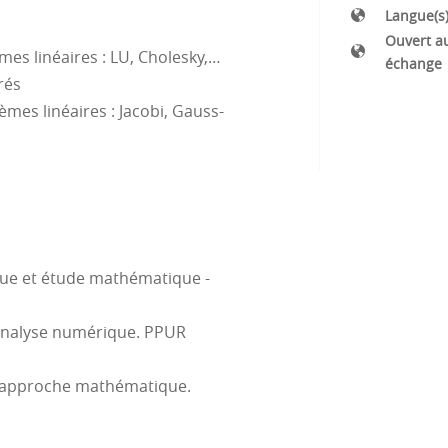
Langue(s
Ouvert a
mes linéaires : LU, Cholesky,…
échange
rés
èmes linéaires : Jacobi, Gauss-
que et étude mathématique -
l’analyse numérique. PPUR
e approche mathématique.