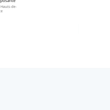
posante
 Hauts-de-
ce