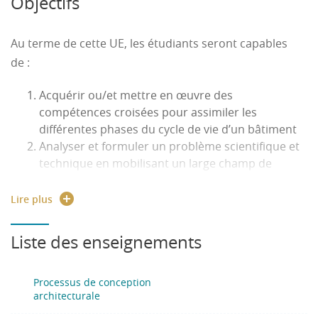
Objectifs
autour d’une problématique (communication,
négociation, résolution de conflits, coopération,
Au terme de cette UE, les étudiants seront capables
prise de décision, …)
de :
Savoir cibler les points clés d’une problématique
pour optimiser la recherche d’information
Acquérir ou/et mettre en œuvre des
(diversifier les ressources, démarche de
compétences croisées pour assimiler les
recherche)
différentes phases du cycle de vie d’un bâtiment
Communiquer oralement et par écrit afin de
Analyser et formuler un problème scientifique et
transmettre des idées /informations et
technique en mobilisant un large champ de
convaincre
connaissances,
Savoir planifier et gérer son travail
Modéliser et analyser un produit et un processus
Lire plus
S’auto évaluer afin de progresser
complexes.
Liste des enseignements
Processus de conception
architecturale