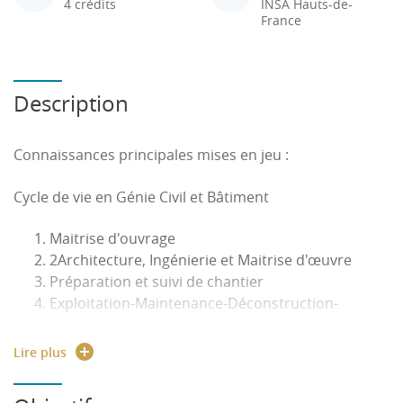
4 crédits
INSA Hauts-de-
France
Description
Connaissances principales mises en jeu :
Cycle de vie en Génie Civil et Bâtiment
Maitrise d'ouvrage
2Architecture, Ingénierie et Maitrise d'œuvre
Préparation et suivi de chantier
Exploitation-Maintenance-Déconstruction-
Recyclage
Lire plus
Compétences transversales à mettre en œuvre
Travailler en groupe afin de stimuler le débat