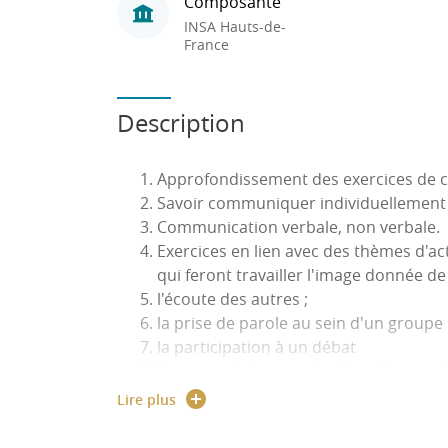
Composante
INSA Hauts-de-
France
Description
Approfondissement des exercices de c
Savoir communiquer individuellement
Communication verbale, non verbale.
Exercices en lien avec des thèmes d'act
qui feront travailler l'image donnée de 
l'écoute des autres ;
la prise de parole au sein d'un groupe
la participation à un débat
l’argumentation en situation d'improv
Apprendre à gérer la prise de parole 
Lire plus
(Le travail écrit sera approfondi en parallèle.