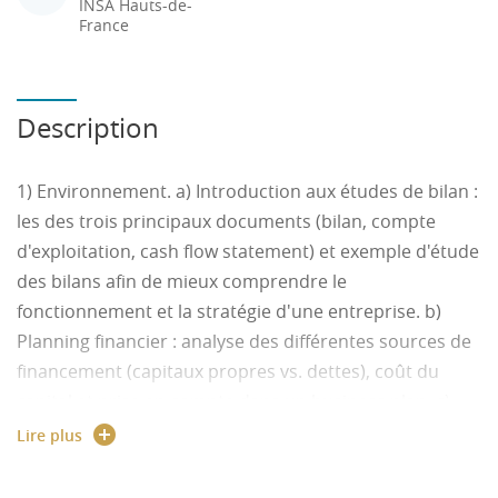
INSA Hauts-de-
France
Description
1) Environnement. a) Introduction aux études de bilan :
les des trois principaux documents (bilan, compte
d'exploitation, cash flow statement) et exemple d'étude
des bilans afin de mieux comprendre le
fonctionnement et la stratégie d'une entreprise. b)
Planning financier : analyse des différentes sources de
financement (capitaux propres vs. dettes), coût du
capital et prise en compte dans un business plan. c)
Stratégie d'entreprise : étude des forces
Lire plus
concurrentielles dans une industrie, analyse
stratégique d'une entreprise, définition d'une