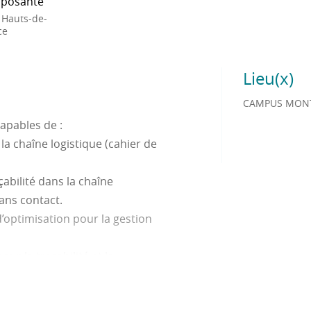
posante
 Hauts-de-
ce
Lieu(x)
CAMPUS MONT
apables de :
la chaîne logistique (cahier de
çabilité dans la chaîne
sans contact.
d’optimisation pour la gestion
ur la traçabilité et la
 du ou des progiciels