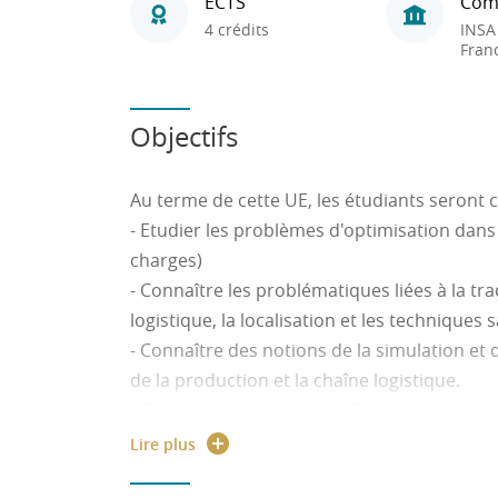
ECTS
Com
4 crédits
INSA
Fran
Objectifs
Au terme de cette UE, les étudiants seront c
- Etudier les problèmes d'optimisation dans 
charges)
- Connaître les problématiques liées à la tra
logistique, la localisation et les techniques 
- Connaître des notions de la simulation et 
de la production et la chaîne logistique.
- Concevoir des solutions d’optimisation et po
localisation dans une chaîne logistique.
Lire plus
- Piloter la rédaction du cahier des charges