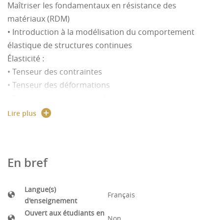
Maîtriser les fondamentaux en résistance des
matériaux (RDM)
• Introduction à la modélisation du comportement
élastique de structures continues
Élasticité :
• Tenseur des contraintes
• Tenseur des déformations
• Relations contraintes déformations
• Critères de plasticité et de fatigue
Lire plus
• Etude de dossiers APP (apprentissage par problème)
de casses mécaniques
• Extensométrie, photoélasticité
En bref
• Concentration des contraintes, études de cas
• Approche déplacement en calcul élastique de
Langue(s)
structures
Français
d'enseignement
Ouvert aux étudiants en
Non