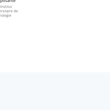
posante
 Institut
rsitaire de
nologie