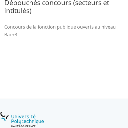
Débouchés concours (secteurs et
comptable
Développer : collaboration à la politique de
intitulés)
formation, participation à la politique de
Gestionnaire de stock
recrutement, participation à la politique QHSE,
Attaché commercial
contribution à la politique RSE.
...
Concours de la fonction publique ouverts au niveau
Bac+3