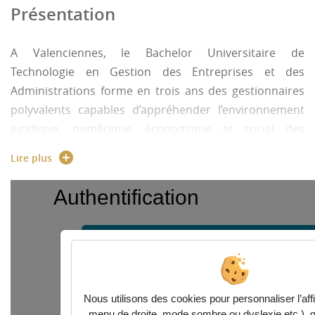
Présentation
A Valenciennes, le Bachelor Universitaire de
Technologie en Gestion des Entreprises et des
Administrations forme en trois ans des gestionnaires
polyvalents capables d’appréhender l’environnement
juridique, numérique, économique et social des
organisations à l’échelle nationale et internationale.
Lire plus
En 1ère année de B.U.T. GEA, le socle commun de
formation permet à l’étudiant de découvrir les métiers
autour de trois compétences :
analyser les processus de l'organisation dans
son environnement,
exploiter les données de gestion et d'aide à la
décision,