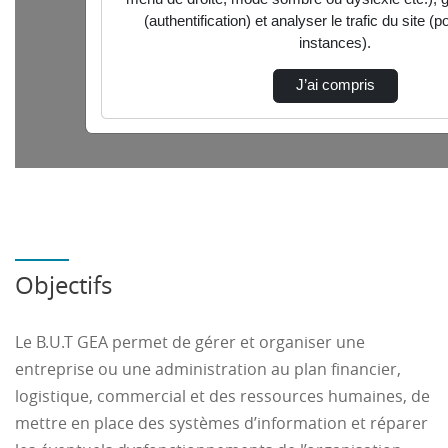
piloter les relations avec les acteurs internes
et externes de l'organisation.
Parcours accessibles au semestre 3
Le B.U.T. GEA propose trois parcours :
Gestion comptable, fiscale et financière
Gestion et pilotage des ressources humaines
Gestion, entrepreneuriat et management
Objectifs
d’activités
Rapport public PARCOURSUP
Le B.U.T GEA permet de gérer et organiser une
RNCP 35376
entreprise ou une administration au plan financier,
logistique, commercial et des ressources humaines, de
mettre en place des systèmes d’information et réparer