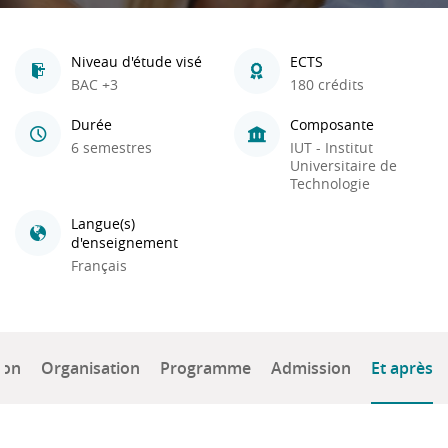
Niveau d'étude visé
ECTS
BAC +3
180 crédits
Durée
Composante
6 semestres
IUT - Institut
Universitaire de
Technologie
Langue(s)
d'enseignement
Français
ion
Organisation
Programme
Admission
Et après