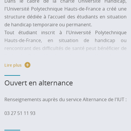
Dans le cadre de la charte Université Handicap
,
l'Université Polytechnique Hauts-de-France a créé une
structure dédiée à l'accueil des étudiants en situation
de handicap temporaire ou permanent.
Tout étudiant inscrit à l'Université Polytechnique
Hauts-de-France, en situation de handicap ou
rencontrant des difficultés de santé peut bénéficier de
l'aide du Relais Handicap dans ses démarches, et
notamment dans la déclaration de son handicap s'il le
Lire plus
souhaite. L’étudiant est accueilli quelles que soient la
nature du handicap et sa durée. Cette structure assure
Ouvert en alternance
la continuité avec les composantes de formation.
» Contact :
relaishandicap
@
uphf.fr
Renseignements auprès du service Alternance de l'IUT :
Au sein de l’IUT
, une référente facilite les démarches
03 27 51 11 93
des étudiants et veille à la mise en oeuvre des
aménagements demandés.