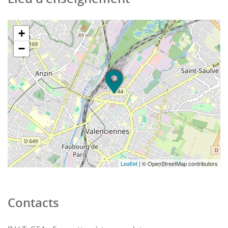
+
−
Leaflet
| © OpenStreetMap contributors
Contacts