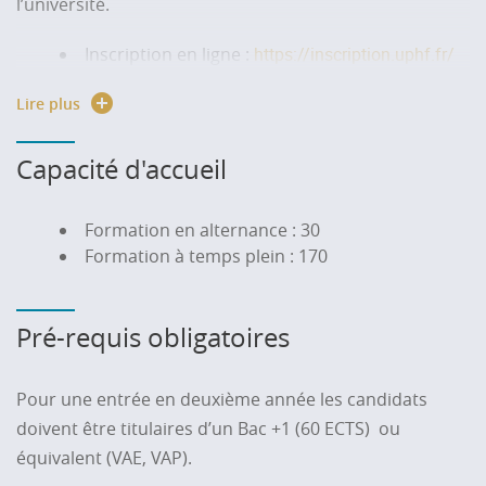
l’université.
Inscription en ligne :
https://inscription.uphf.fr/
Droits d'inscription :
Lire plus
https://www.uphf.fr/etudiant/scolarite/inscription/droit
Renseignements sur le site de l’université :
https://www.uphf.fr/candidature-inscription
Capacité d'accueil
Formation en alternance : 30
Formation à temps plein : 170
Pré-requis obligatoires
Pour une entrée en deuxième année les candidats
doivent être titulaires d’un Bac +1 (60 ECTS) ou
équivalent (VAE, VAP).