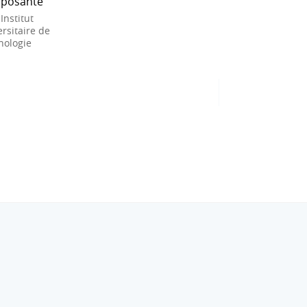
posante
 Institut
rsitaire de
nologie