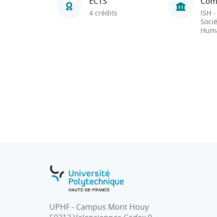
ECTS
Com
4 crédits
ISH -
Socié
Huma
UPHF - Campus Mont Houy