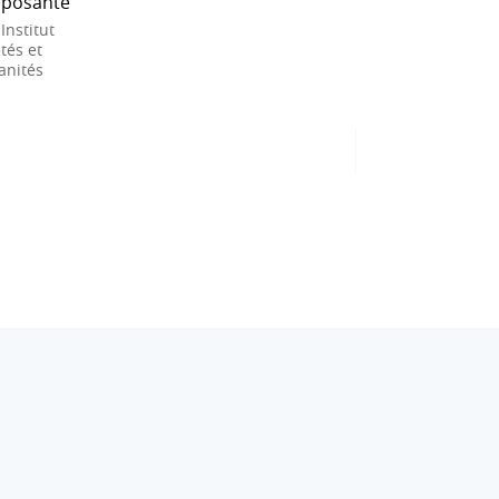
posante
 Institut
tés et
nités