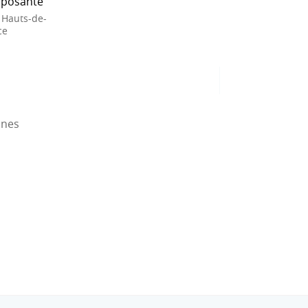
posante
 Hauts-de-
ce
nnes