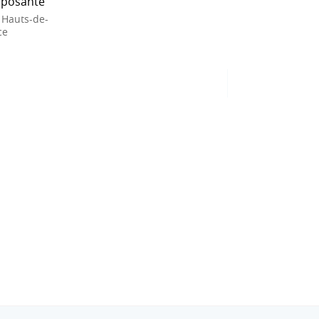
posante
 Hauts-de-
ce