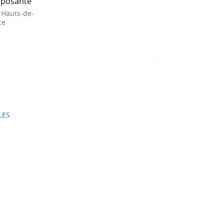
posante
 Hauts-de-
ce
LES