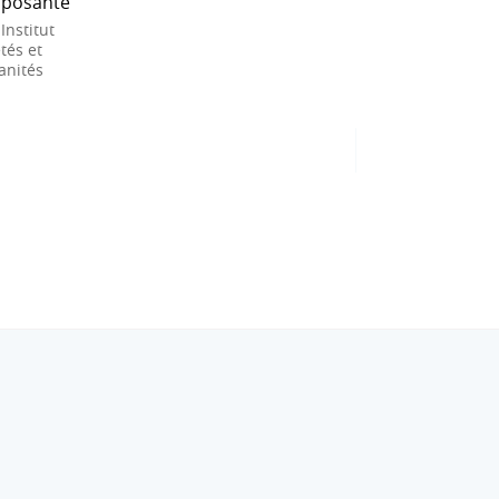
posante
 Institut
tés et
nités