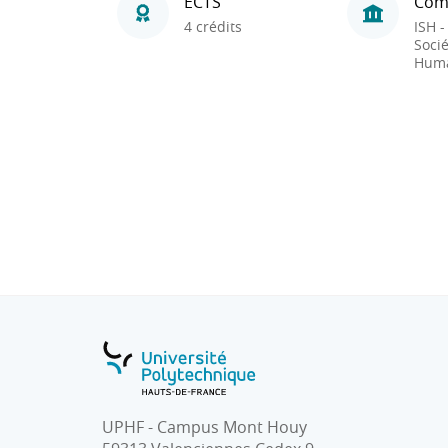
ECTS
Com
4 crédits
ISH -
Socié
Huma
UPHF - Campus Mont Houy