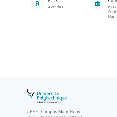
ECTS
Com
4 crédits
ISH -
Socié
Huma
UPHF - Campus Mont Houy