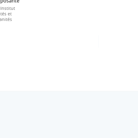
posante
 Institut
tés et
nités