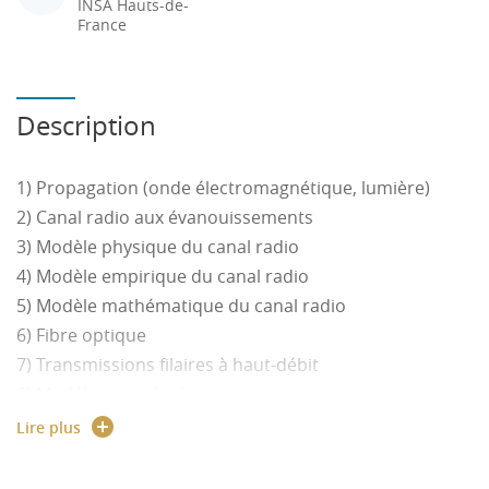
INSA Hauts-de-
France
Description
1) Propagation (onde électromagnétique, lumière)
2) Canal radio aux évanouissements
3) Modèle physique du canal radio
4) Modèle empirique du canal radio
5) Modèle mathématique du canal radio
6) Fibre optique
7) Transmissions filaires à haut-débit
8) Modélisation des lignes
9) Technologies xDSL, câble et courant porteur (CPL)…
Lire plus
etc.