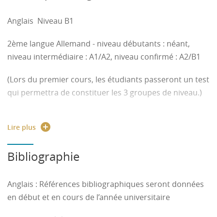
- Définir son projet professionnel
Anglais Niveau B1
- Enumérer des compétences et des qualités que
2ème langue Allemand - niveau débutants : néant,
doivent posséder un ingénieur
niveau intermédiaire : A1/A2, niveau confirmé : A2/B1
- Décrire le travail d'un ingénieur
(Lors du premier cours, les étudiants passeront un test
- Effectuer une recherche documentaire et interviewer
qui permettra de constituer les 3 groupes de niveau.)
des personnes
2ième langue Espagnol - niveau débutants : néant,
Lire plus
- Analyser et comparer les différentes sources
niveau intermédiaire : A1/A2, niveau confirmé : A2/B1
d'informations
(Lors du premier cours, les étudiants passeront un test
Bibliographie
- Rédiger une synthèse sous forme d'un rapport
qui permettra de constituer les 3 groupes de niveau)
Anglais : Références bibliographiques seront données
- Candidater à la recherche d'un stage ou d'un emploi
Communication individuelle : savoir s'exprimer en
en début et en cours de l’année universitaire
français (parler, écrire), Avoir un minimum de culture
- Cibler les interlocuteurs et communiquer
générale et économique