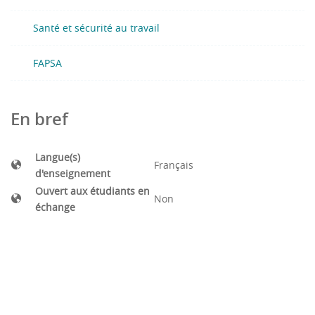
- Appréhender ou d’imaginer les effets ludiques,
Santé et sécurité au travail
sanitaires, spectaculaires d’une nouvelle pratique.
FAPSA
En bref
Langue(s)
Français
d'enseignement
Ouvert aux étudiants en
Non
échange