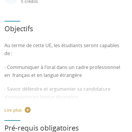
5 crédits
Objectifs
Au terme de cette UE, les étudiants seront capables
de :
- Communiquer à l'oral dans un cadre professionnel
en français et en langue étrangère
- Savoir défendre et argumenter sa candidature
d'embauche en langue étrangère
Lire plus
- Planifier et concevoir la mobilité à l'international
- Passer la certification en langues
Pré-requis obligatoires