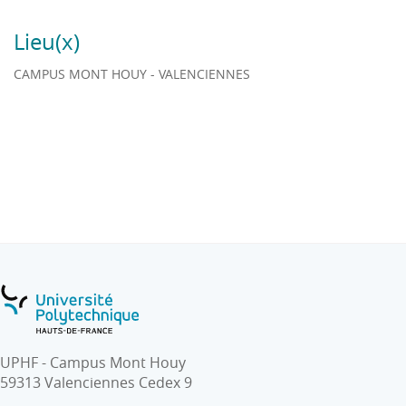
b. Liaisons synchrones
Lieu(x)
c. Liaisons rapides (SerDes – FPGA)
- Génération de signaux :
CAMPUS MONT HOUY - VALENCIENNES
a. Synthèse numérique directe
b. CORDIC
UPHF - Campus Mont Houy
59313 Valenciennes Cedex 9