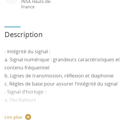
INSA Hauts-de-
France
Description
- Intégrité du signal :
a. Signal numérique : grandeurs caractéristiques et
contenu fréquentiel
b. Lignes de transmission, réflexion et diaphonie
c. Règles de base pour assurer l’intégrité du signal
- Signal d’horloge :
a. Oscillateurs
b. Jitter et bruit de phase
c. Boucle à verrouillage de phase
Lire plus
- Liaisons série bas niveau :
a. Liaisons asynchrones