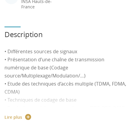
INSA Hauts-de-
France
Description
• Différentes sources de signaux
• Présentation d’une chaîne de transmission
numérique de base (Codage
source/Multiplexage/Modulation/…)
• Etude des techniques d’accès multiple (TDMA, FDMA,
CDMA)
• Techniques de codage de base
• Etude des modulations numériques (FSK, PSK, QAM)
et des constellations
Lire plus
• Introduction à l’étude des performances (BER en
fonction du SNR, Débits, QoS)