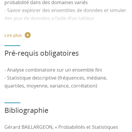
probabilité dans des domaines variés
- Savoir explorer des ensembles de données et simuler
des jeux de données a l’aide d’un tableur
- Appliquer les techniques d’inférence statistique les
plus répandues : estimation par intervalles de
Lire plus
confiance et de tests d’hypothèses
Pré-requis obligatoires
- Analyse combinatoire sur un ensemble fini
- Statistique descriptive (fréquences, médiane,
quartiles, moyenne, variance, corrélation)
Bibliographie
Gérard BAILLARGEON, « Probabilités et Statistiques