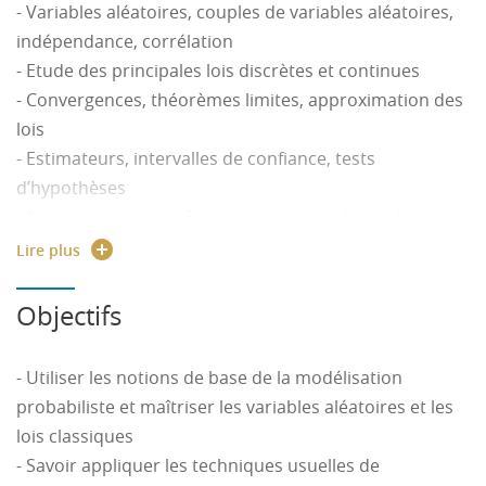
- Variables aléatoires, couples de variables aléatoires,
indépendance, corrélation
- Etude des principales lois discrètes et continues
- Convergences, théorèmes limites, approximation des
lois
- Estimateurs, intervalles de confiance, tests
d’hypothèses
- Applications : contrôles statistiques industriels, tests
de conformité à une norme, démarche qualité
Lire plus
- TD : formulation et résolution de problèmes
pratiques liés aux notions présentées dans le cours
Objectifs
- TP : simulation d’expériences aléatoires, calculs
statistiques et exploration de données à l’aide d’un
- Utiliser les notions de base de la modélisation
tableur
probabiliste et maîtriser les variables aléatoires et les
lois classiques
- Savoir appliquer les techniques usuelles de