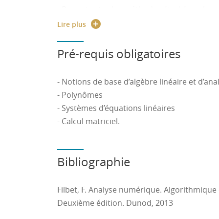
- Parmi toutes les méthodes étudiées, chois
plus pertinente en fonction du problème d’i
Lire plus
l’implémenter.
Pré-requis obligatoires
- Notions de base d’algèbre linéaire et d’ana
- Polynômes
- Systèmes d’équations linéaires
- Calcul matriciel.
Bibliographie
Filbet, F. Analyse numérique. Algorithmiqu
Deuxième édition. Dunod, 2013