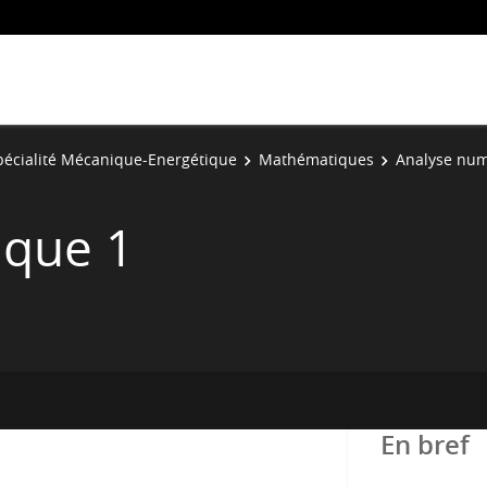
pécialité Mécanique-Energétique
Mathématiques
Analyse num
ique 1
En bref