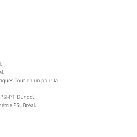
entation à un autre, changer
érences inductives et
onfirmer ou infirmer une
: manipuler des expressions
rentes étapes d'un calcul
à la main ou à l'aide d'un
.
ôler les résultats.
l.
endre les énoncés
atiques Tout-en-un pour la
une solution rigoureuse,
que.
-PSI-PT, Dunod.
étrie PSI, Bréal.