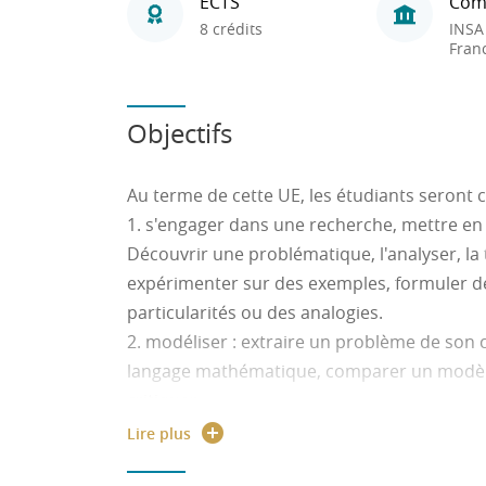
ECTS
Com
8 crédits
INSA
Fran
Objectifs
Au terme de cette UE, les étudiants seront c
1. s'engager dans une recherche, mettre en 
Découvrir une problématique, l'analyser, la 
expérimenter sur des exemples, formuler de
particularités ou des analogies.
2. modéliser : extraire un problème de son 
langage mathématique, comparer un modèle à 
critiquer.
3. représenter : choisir le cadre (numérique
Lire plus
mieux adapté pour traiter un problème ou 