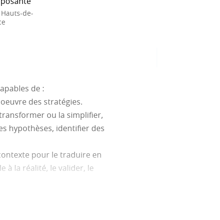
posante
 Hauts-de-
ce
apables de :
oeuvre des stratégies.
transformer ou la simplifier,
s hypothèses, identifier des
contexte pour le traduire en
la réalité, le valider, le
, algébrique, géométrique …) le
représenter un objet