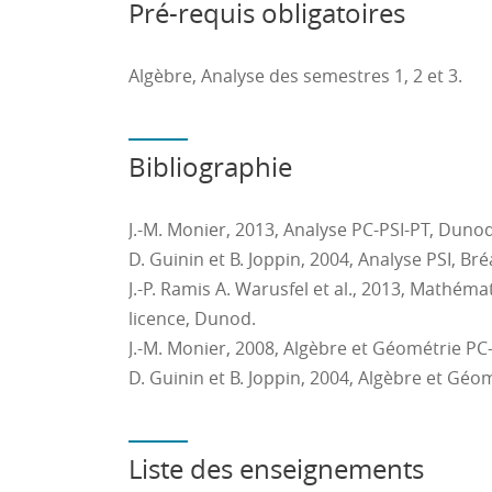
mathématique, passer d'un mode de représ
Pré-requis obligatoires
de registre.
4. raisonner, argumenter : effectuer des inf
Algèbre, Analyse des semestres 1, 2 et 3.
déductives, conduire une démonstration, c
conjecture.
5. calculer, utiliser le langage symbolique 
Bibliographie
contenant des symboles, organiser les diffé
complexe, effectuer un calcul automatisable 
J.-M. Monier, 2013, Analyse PC-PSI-PT, Dunod
instrument (calculatrice, logiciel, etc.), contr
D. Guinin et B. Joppin, 2004, Analyse PSI, Bréa
6. communiquer à l'écrit et à l'oral : compr
J.-P. Ramis A. Warusfel et al., 2013, Mathém
mathématiques écrits par d'autres, rédiger 
licence, Dunod.
présenter et défendre un travail mathémati
J.-M. Monier, 2008, Algèbre et Géométrie PC
D. Guinin et B. Joppin, 2004, Algèbre et Géom
Liste des enseignements