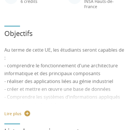
6 crédits
INSA Hauts-de-
France
Objectifs
Au terme de cette UE, les étudiants seront capables de
:
- comprendre le fonctionnement d'une architecture
informatique et des principaux composants
- réaliser des applications liées au génie industriel
- créer et mettre en œuvre une base de données
- Comprendre les systèmes d’informations appliqués
aux systèmes industriels
- réaliser un système d’informations industrielles avec
Lire plus
une base de données
-mettre en œuvre un modeleur géométrique solide ou