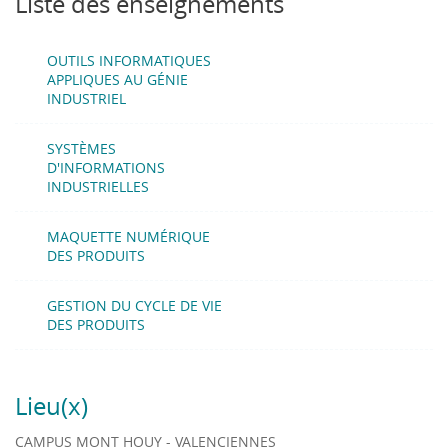
Liste des enseignements
surfacique pour représenter un produit par sa
maquette numérique 3D
OUTILS INFORMATIQUES
- gérer des nomenclatures complexes comportant des
APPLIQUES AU GÉNIE
INDUSTRIEL
versions, options et variantes
- cerner la problématique de multi-modélisation d’un
SYSTÈMES
produit en phase de conception (cahier des charges,
D'INFORMATIONS
modélisation géométrique, analyse de comportement,
INDUSTRIELLES
prototypage, fabrication,recyclage).
MAQUETTE NUMÉRIQUE
DES PRODUITS
GESTION DU CYCLE DE VIE
DES PRODUITS
Lieu(x)
CAMPUS MONT HOUY - VALENCIENNES