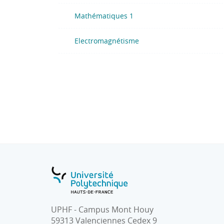
- Savoir appliquer les relations fondamenta
Mathématiques 1
de modéliser et de caractériser les machine
Electromagnétisme
UPHF - Campus Mont Houy
59313 Valenciennes Cedex 9