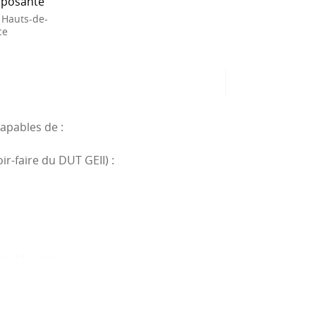
posante
 Hauts-de-
ce
apables de :
r-faire du DUT GEII) :
de dérivation
ème
u 2
ordre)