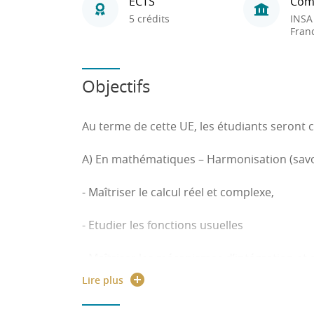
ECTS
Com
5 crédits
INSA
Fran
Objectifs
Au terme de cette UE, les étudiants seront c
A) En mathématiques – Harmonisation (savoi
- Maîtriser le calcul réel et complexe,
- Etudier les fonctions usuelles
- Maîtriser les mécanismes d’intégration et 
Lire plus
er
- Résoudre une équation différentielle (1
o