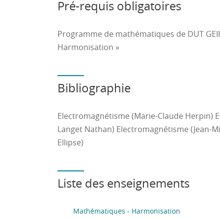
Pré-requis obligatoires
- Utiliser des fonctions réciproques
- Décomposer une fraction rationnelle en é
Programme de mathématiques de DUT GEII 
Harmonisation »
- Déterminer la nature d’une série numériq
- Calculer les dérivées partielles d’une fo
Bibliographie
B) En mathématiques 1 :
Electromagnétisme (Marie-Claude Herpin) 
- Développer avec rigueur une méthode de c
Langet Nathan) Electromagnétisme (Jean-Mi
Ellipse)
- Posséder l’outil indispensable à la modél
autres disciplines.
Liste des enseignements
- Savoir décomposer un problème en sous
C) En Electromagnétisme
Mathématiques - Harmonisation