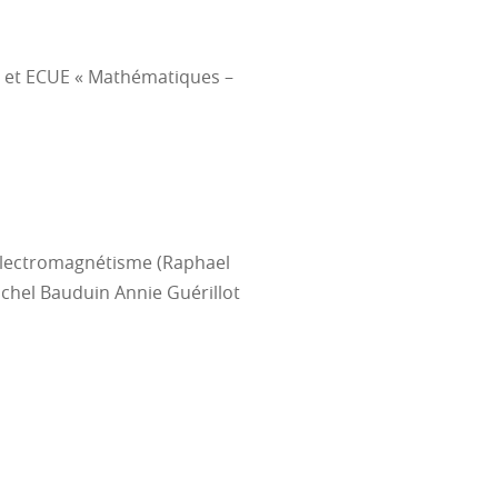
léments simples
et ECUE « Mathématiques –
ue
nction de plusieurs variables
Electromagnétisme (Raphael
alcul,
chel Bauduin Annie Guérillot
isation et au développement des
-problème