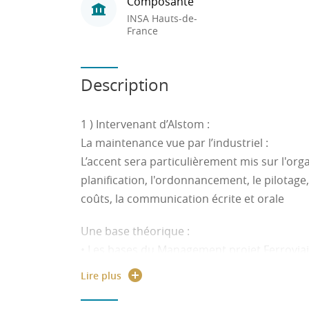
Composante
INSA Hauts-de-
France
Description
1 ) Intervenant d’Alstom
:
La maintenance vue par l’industriel :
L’accent sera particulièrement mis sur l'orga
planification, l'ordonnancement, le pilotage
coûts, la communication écrite et orale
Une base théorique :
• Les bases du Management projet Ferrovia
• Le cycle de développement : Nous partiron
Lire plus
irons jusqu’à la fin de garantie d’un produit 
exemples concrets :