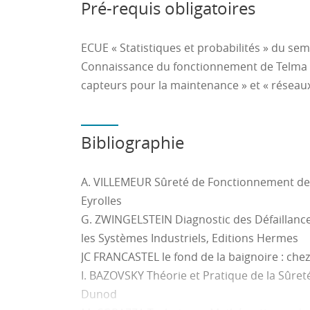
Pré-requis obligatoires
-Phase initiale d’organisation Projet
-Phase de Spécification
ECUE « Statistiques et probabilités » du sem
-Conception détaillée
Connaissance du fonctionnement de Telma 
-Validation unitaire
capteurs pour la maintenance » et « réseaux
-Validation d’ensemble
-Mise en service commerciale et Garantie
Bibliographie
Une mise en situation :
Nous partirons d’un ou plusieurs requis tec
charges client. Les étudiants auront à tran
A. VILLEMEUR Sûreté de Fonctionnement de 
performance fonctionnel en requis métier 
Eyrolles
requis de conception logiciel, etc) ce qui le
G. ZWINGELSTEIN Diagnostic des Défaillance
tant qu’architecte et développera leur visi
les Systèmes Industriels, Editions Hermes
Ils auront à proposer une stratégie de valid
JC FRANCASTEL le fond de la baignoire : ch
de valider leur travail.
I. BAZOVSKY Théorie et Pratique de la Sûre
Nous intègrerons un focus sur le rôle de la q
Dunod
normatives qui viendront contraindre leur 