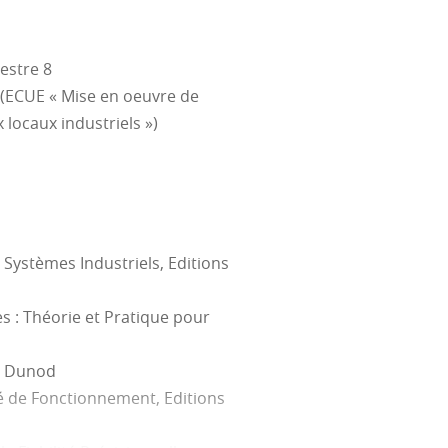
estre 8
(ECUE « Mise en oeuvre de
 locaux industriels »)
hniques issus d’un cahier des
sformer ces requis de
Systèmes Industriels, Editions
(requis conception mécanique,
ur permettra de se projeter en
s : Théorie et Pratique pour
on d’ensemble
ation permettant de tester et
ez Dunod
té de Fonctionnement, Editions
ualité, les barrières
imagination débordante.