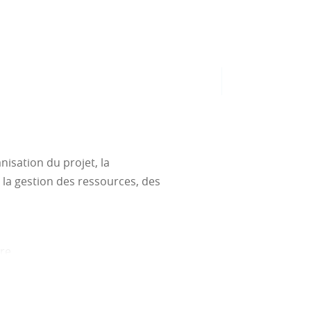
nisation du projet, la
, la gestion des ressources, des
ire
s du contrat client et nous
Ferroviaire, illustré par des