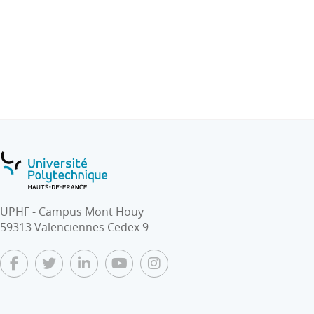
d’entreprise)
Jour 3 : Séance de cours : principaux outils d’analyse
stratégique. Simulation de deux années de jeu.
Présentation des résultats aux actionnaires (analyse
stratégique de l’entreprise).
Jour 4 : Simulation de deux années de jeu. Appel
d’offres
Soutenance finale
UPHF - Campus Mont Houy
59313 Valenciennes Cedex 9