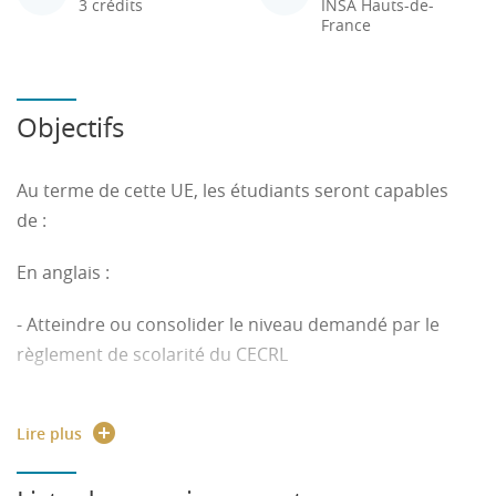
3 crédits
INSA Hauts-de-
France
Objectifs
Au terme de cette UE, les étudiants seront capables
de :
En anglais :
- Atteindre ou consolider le niveau demandé par le
règlement de scolarité du CECRL
- Communiquer par écrit et oral en anglais de la vie
Lire plus
courante ainsi que dans son domaine disciplinaire/
professionnel.