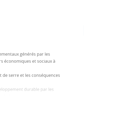
nementaux générés par les
urs économiques et sociaux à
et de serre et les conséquences
veloppement durable par les
ux événements ;
éveloppement durable, les
s ;