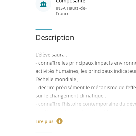
Composante
INSA Hauts-de-
France
Description
L'élève saura :
- connaître les principaux impacts environ
activités humaines, les principaux indicate
l’échelle mondiale ;
- décrire précisément le mécanisme de l’eff
sur le changement climatique ;
- connaître l’histoire contemporaine du dé
conférences internationales et les principa
- connaître les principales définitions du d
Lire plus
atouts et les limites de ce type de démarche